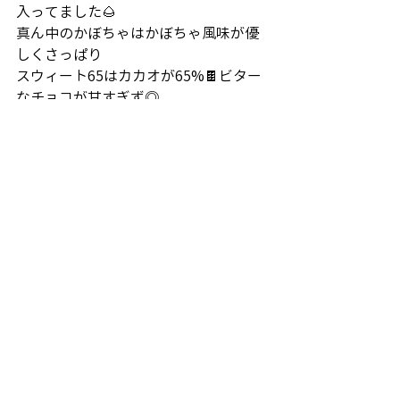
入ってました🌰
真ん中のかぼちゃはかぼちゃ風味が優
しくさっぱり
スウィート65はカカオが65%🍫ビター
なチョコが甘すぎず◎
クリームチーズは弊社一番人気！クリ
ームチーズがたっぷり入っているのが
うれしい💕
左から、チョコスコーン、丹波黒豆抹
茶スコーン。
スコーン系は外はサクッ、中はしっと
りでバターの香りがたまりません。
黒豆美味しい〜❤️