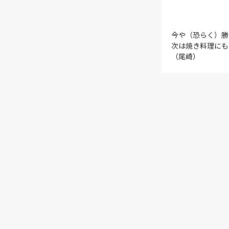
今や（恐らく）勝
次は焼き料理にも
（尾崎）