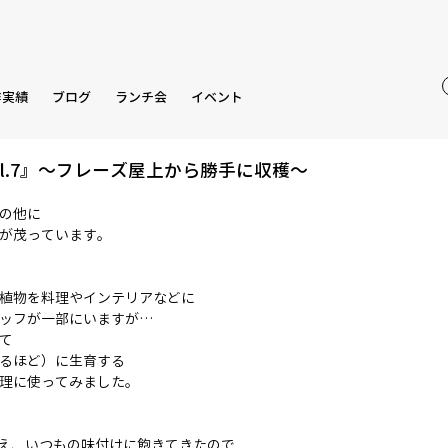
作実績
ブログ
ランチ会
イベント
og vol.7』〜フレーズ屋上から勝手に収穫〜
の他に
が茂っています。
植物を料理やインテリアなどに
ッフが一部にいますが…
て
るほど）に生育する
理に使ってみました。
増え、いつもの味付けに飽きてきたので