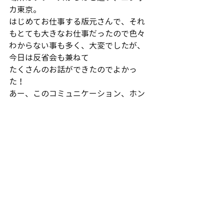
カ東京。
はじめてお仕事する版元さんで、それ
もとても大きなお仕事だったので色々
わからない事も多く、大変でしたが、
今日は反省会も兼ねて
たくさんのお話ができたのでよかっ
た！
あー、このコミュニケーション、ホン
トはもっと前にできてたら、、もっと
深いところで編集意図を反映できたか
もなーと。（気づくのが遅い！笑）
あらためて、コミュニケーションの重
要性を感じました。でもまだ今後も続
くお仕事なので、これからに活かして
いければと思います。
（大薮）
© 2025 Phrase