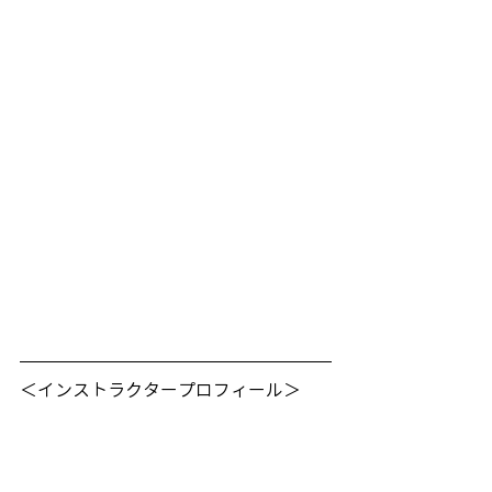
＜インストラクタープロフィール＞
中嶋よし子（なかじまよしこ）
初めてのヨガレッスン後「なんて身体