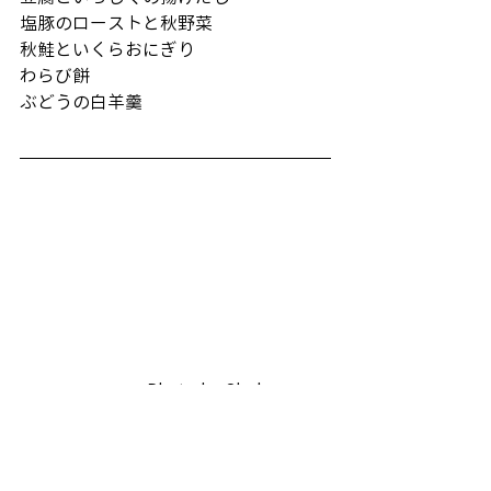
塩豚のローストと秋野菜
秋鮭といくらおにぎり
わらび餅
ぶどうの白羊羹
　　　　　　　 Photo by Shoko 
Sakurai