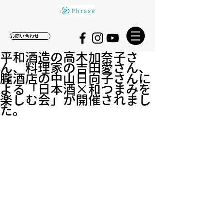
お問い合わせ
平和酒造の高木加奈子さ
ん、料理家の吉田愛さん、
朧酒店の中山日向子さんに
よる「日本酒×和つまみを
楽しむ会」が開催されまし
た。