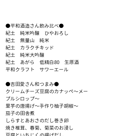
●平和酒造さん飲み比べ●
紀土　純米吟醸　ひやおろし
紀土　無量山　純米
紀土　カラクチキッド
紀土　純米大吟醸
紀土　あがら　低精白80　生原酒
平和クラフト　サワーエール
●吉田愛さん和つまみ●
クリームチーズ豆腐のカナッペ～メー
プルシロップ～
里芋の唐揚げ～手作り柚子胡椒～
茄子の田舎煮
しらすとあおさのだし巻き卵
焼き椎茸、春菊、菊菜のお浸し
豆腐といちじくの揚げだし