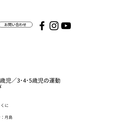
お問い合わせ
･2歳児／3･4･5歳児の運動
び
のくに
ン：月島