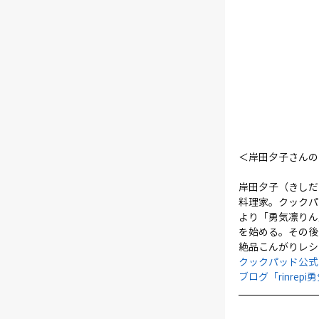
＜岸田夕子さんの
岸田夕子（きしだ
料理家。クックパ
より「勇気凛りん
を始める。その後
絶品こんがりレシ
クックパッド公式キッチン
ブログ「rinrepi勇