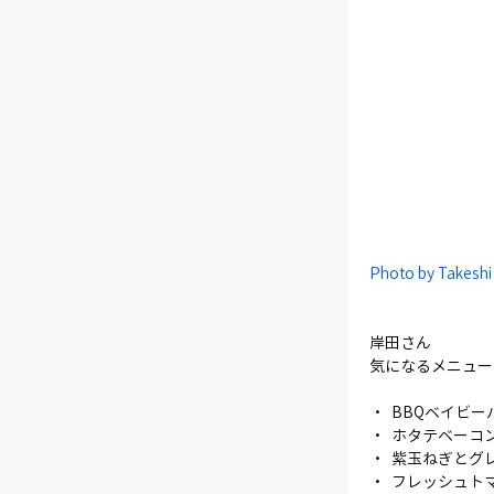
Photo by Takeshi
岸田さん
気になるメニュー
・  BBQベイビ
・  ホタテベーコ
・  紫玉ねぎと
・  フレッシュ