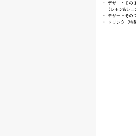
・  デザートそ
　（レモン&シュ
・  デザートそ
・  ドリンク（