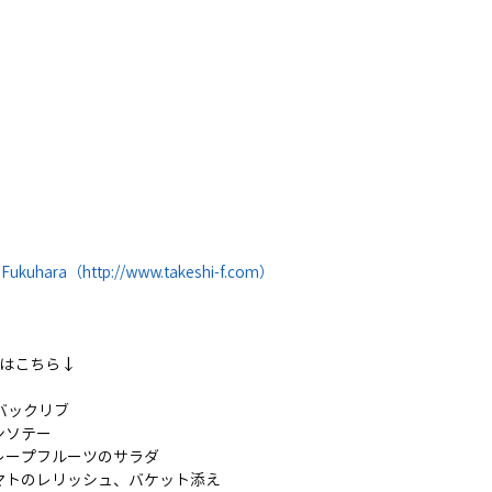
 Fukuhara（http://www.takeshi-f.com） 
はこちら↓
ーバックリブ
ンソテー
グレープフルーツのサラダ
トマトのレリッシュ、バケット添え