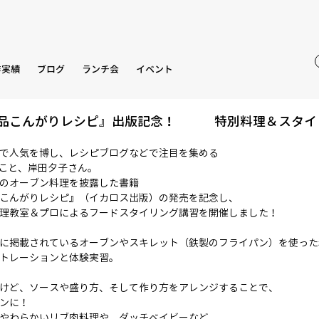
作実績
ブログ
ランチ会
イベント
絶品こんがりレシピ』出版記念！ 特別料理＆スタイ
で人気を博し、レシピブログなどで注目を集める
んこと、岸田夕子さん。
のオーブン料理を披露した書籍
こんがりレシピ』（イカロス出版）の発売を記念し、
理教室＆プロによるフードスタイリング講習を開催しました！
に掲載されているオーブンやスキレット（鉄製のフライパン）を使った
トレーションと体験実習。
けど、ソースや盛り方、そして作り方をアレンジすることで、
ンに！
やわらかいリブ肉料理や、ダッチベイビーなど、