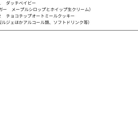
の１　ダッチベイビー
ガー　メープルシロップとホイップ生クリーム）
の２　チョコチップオートミールクッキー
特製ルジェほかアルコール類、ソフトドリンク等）