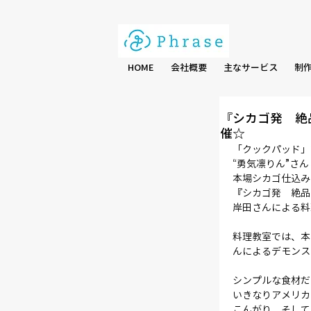
HOME
会社概要
主なサービス
制
『シカゴ発 
催☆
「クックパッド」
“勇気凛りん”さ
本場シカゴ仕込み
『シカゴ発　絶品
岸田さんによる料
料理教室では、本
んによるデモンス
シンプルな食材だ
いきなりアメリカ
こんがり、そして