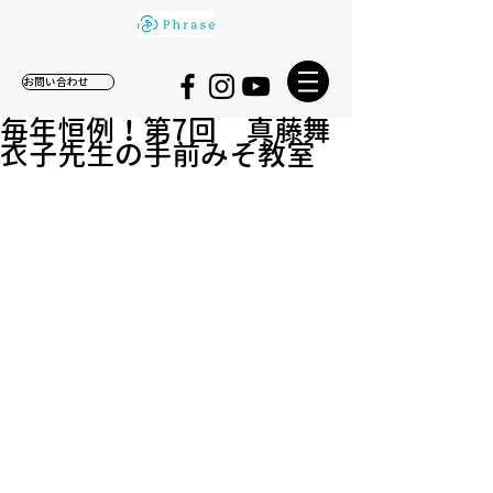
お問い合わせ
毎年恒例！第7回 真藤舞
衣子先生の手前みそ教室